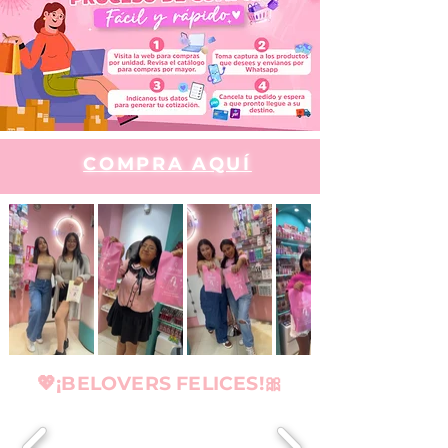
COMPRA AQUÍ
💖¡BELOVERS FELICES!🎀