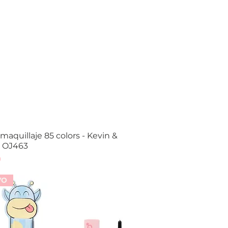
 maquillaje 85 colors - Kevin &
Vista rápida
- OJ463
0
VO