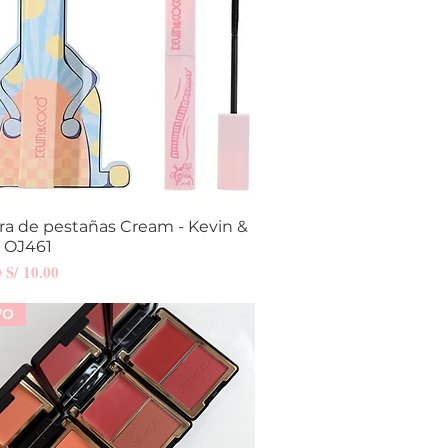
ra de pestañas Cream - Kevin &
Vista rápida
- OJ461
Precio de oferta
0
S/ 10.00
VO