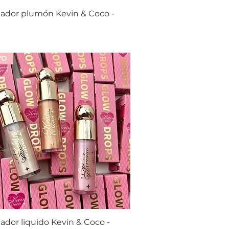
eador plumón Kevin & Coco -
Vista rápida
0
VO
ador liquido Kevin & Coco -
Vista rápida