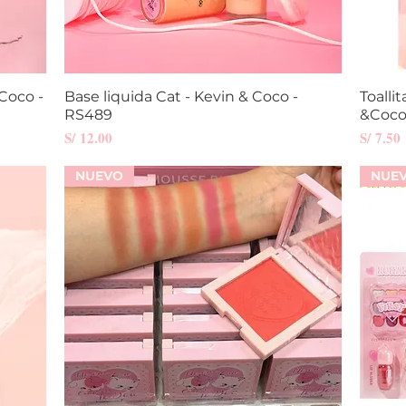
Coco -
Base liquida Cat - Kevin & Coco -
Vista rápida
Toalli
RS489
&Coco
Precio
Precio
S/ 12.00
S/ 7.50
NUEVO
NUE