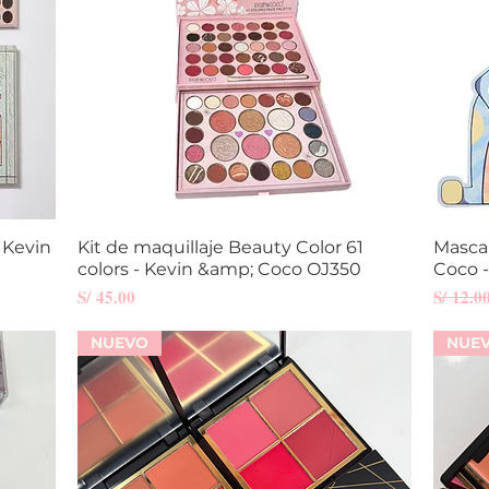
- Kevin
Kit de maquillaje Beauty Color 61
Vista rápida
Masca
colors - Kevin &amp; Coco OJ350
Coco 
Precio
Precio
S/ 45.00
S/ 12.0
NUEVO
NUE