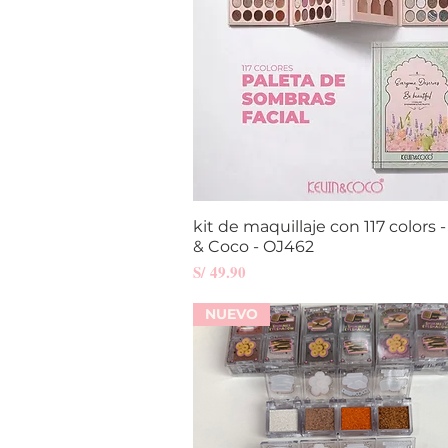
kit de maquillaje con 117 colors 
Vista rápida
& Coco - OJ462
Precio
S/ 49.90
NUEVO