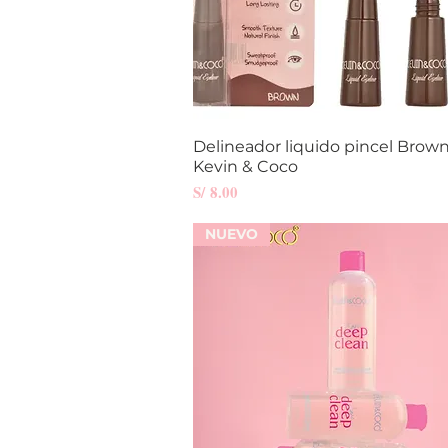
Delineador liquido pincel Brown
Vista rápida
Kevin & Coco
Precio
S/ 8.00
NUEVO