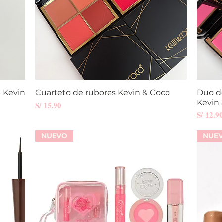
 Kevin
Cuarteto de rubores Kevin & Coco
Vista rápida
Duo d
Kevin
Precio
S/ 15.90
Precio
S/ 12.9
NUEVO
NUE