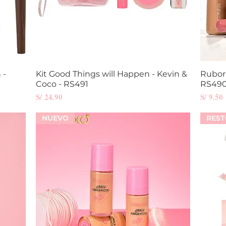
 -
Kit Good Things will Happen - Kevin &
Vista rápida
Rubor 
Coco - RS491
RS49
Precio
Precio
S/ 24.90
S/ 9.50
NUEVO
RES