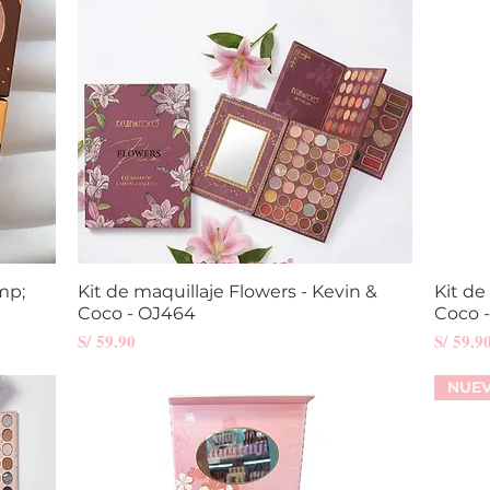
mp;
Kit de maquillaje Flowers - Kevin &
Vista rápida
Kit de
Coco - OJ464
Coco 
Precio
Precio
S/ 59.90
S/ 59.9
NUE