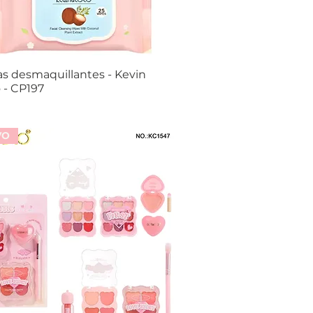
tas desmaquillantes - Kevin
Vista rápida
 - CP197
VO