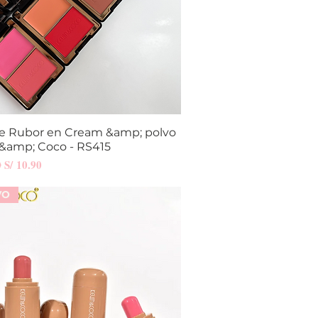
e Rubor en Cream &amp; polvo
Vista rápida
 &amp; Coco - RS415
Precio de oferta
0
S/ 10.90
VO