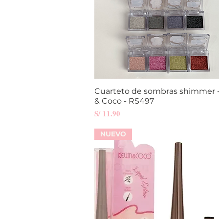
Cuarteto de sombras shimmer -
Vista rápida
& Coco - RS497
Precio
S/ 11.90
NUEVO