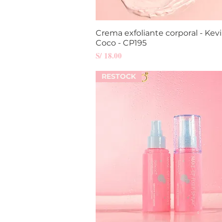
Crema exfoliante corporal - Kev
Vista rápida
Coco - CP195
Precio
S/ 18.00
RESTOCK