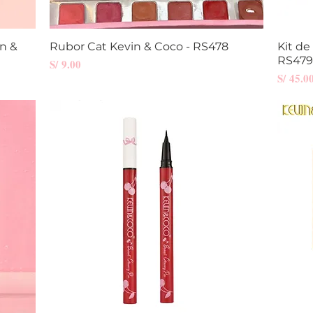
in &
Rubor Cat Kevin & Coco - RS478
Vista rápida
Kit de
RS479
Precio
S/ 9.00
Precio
S/ 45.0