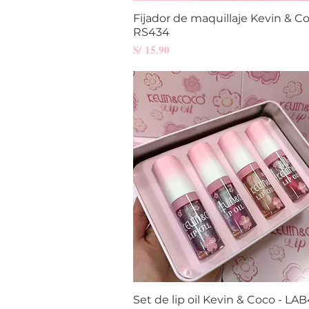
Fijador de maquillaje Kevin & Co
Vista rápida
RS434
Precio
S/ 15.90
Set de lip oil Kevin & Coco - LA
Vista rápida