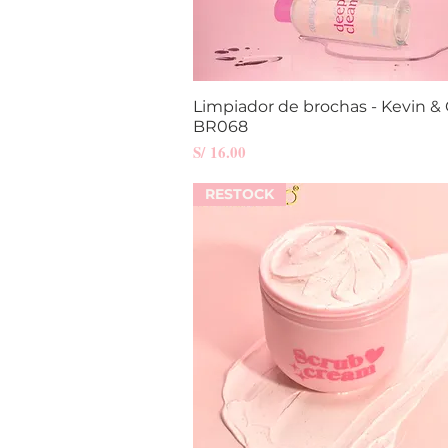
Limpiador de brochas - Kevin & 
Vista rápida
BR068
Precio
S/ 16.00
RESTOCK