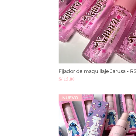
Fijador de maquillaje Jarusa - 
Vista rápida
Precio
S/ 15.00
NUEVO