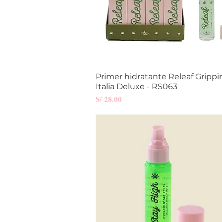
Primer hidratante Releaf Grippi
Vista rápida
Italia Deluxe - RS063
Precio
S/ 28.00