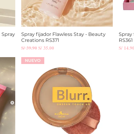
t Spray
Spray fijador Flawless Stay - Beauty
Vista rápida
Spray 
Creations RS371
RS361
Precio
Precio de oferta
Precio
S/ 39.90
S/ 35.00
S/ 14.9
NUEVO