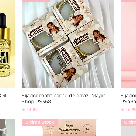
il -
Fijador matificante de arroz -Magic
Vista rápida
Fijado
Shop RS368
RS43
Precio
Precio
S/ 14.00
S/ 15.9
Ultimo Stock
Ulti