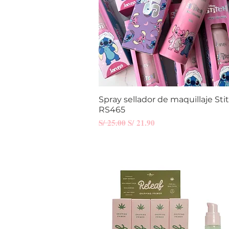
Spray sellador de maquillaje Stit
Vista rápida
RS465
Precio
Precio de oferta
S/ 25.00
S/ 21.90