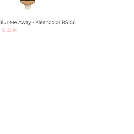
Blur Me Away - Kleancolor RS156
Vista rápida
Precio de oferta
0
S/ 22.00