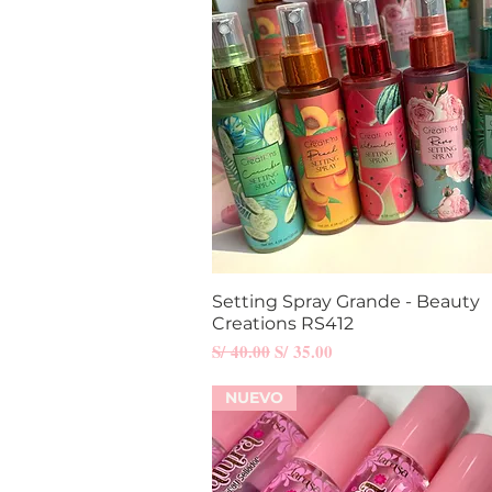
Setting Spray Grande - Beauty
Vista rápida
Creations RS412
Precio
Precio de oferta
S/ 40.00
S/ 35.00
NUEVO