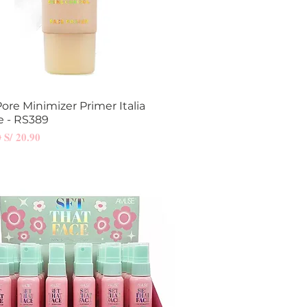
Pore Minimizer Primer Italia
Vista rápida
e - RS389
Precio de oferta
0
S/ 20.90