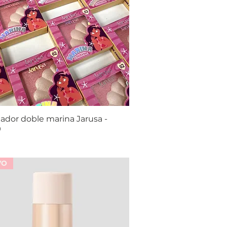
ador doble marina Jarusa -
Vista rápida
9
VO