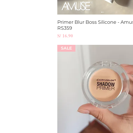
Primer Blur Boss Silicone - Amu
Vista rápida
RS359
Precio
S/ 16.90
SALE