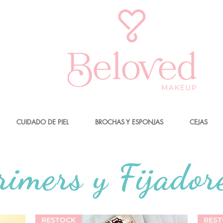
CUIDADO DE PIEL
BROCHAS Y ESPONJAS
CEJAS
rimers y Fijador
RESTOCK
RES