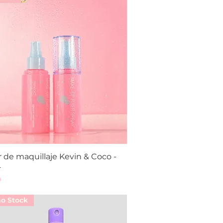
r de maquillaje Kevin & Coco -
Vista rápida
4
0
mo Stock