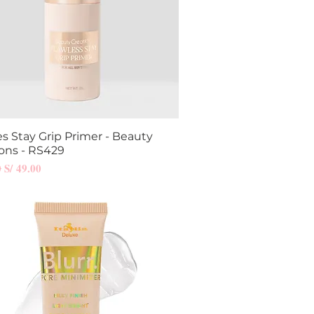
es Stay Grip Primer - Beauty
Vista rápida
ons - RS429
Precio de oferta
0
S/ 49.00