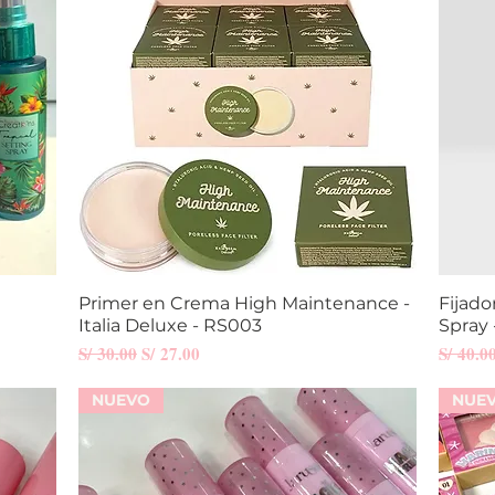
Primer en Crema High Maintenance -
Vista rápida
Fijado
Italia Deluxe - RS003
Spray 
Precio
Precio de oferta
Precio
S/ 30.00
S/ 27.00
S/ 40.0
NUEVO
NUE