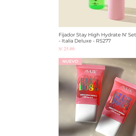
Fijador Stay High Hydrate N' Se
Vista rápida
- Italia Deluxe - RS277
Precio
S/ 25.00
NUEVO