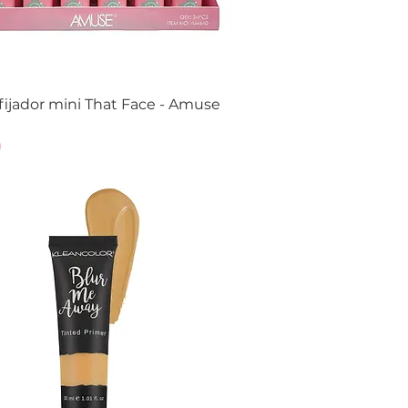
fijador mini That Face - Amuse
Vista rápida
0