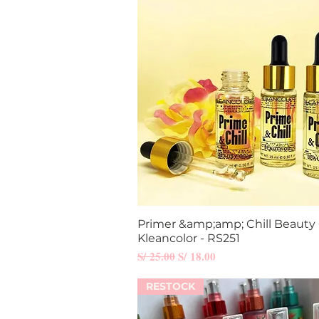
Primer &amp;amp; Chill Beauty O
Vista rápida
Kleancolor - RS251
Precio
Precio de oferta
S/ 25.00
S/ 18.00
RESTOCK