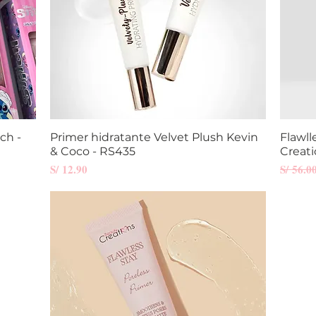
ch -
Primer hidratante Velvet Plush Kevin
Vista rápida
Flawll
& Coco - RS435
Creati
Precio
Precio
S/ 12.90
S/ 56.0