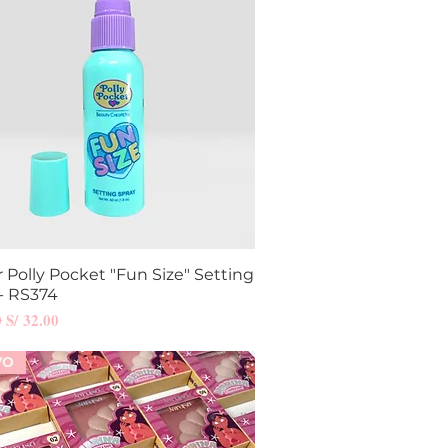
r Polly Pocket "Fun Size" Setting
Vista rápida
- RS374
Precio de oferta
0
S/ 32.00
VO