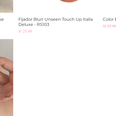
se
Fijador Blurr Unseen Touch Up Italia
Vista rápida
Color 
Deluxe - RS103
Precio
S/ 25.0
Precio
S/ 25.00