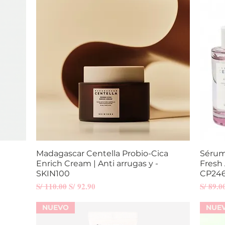
Madagascar Centella Probio-Cica
Vista rápida
Sérum
Enrich Cream | Anti arrugas y -
Fresh
SKIN100
CP24
Precio
Precio de oferta
Precio
S/ 110.00
S/ 92.90
S/ 89.0
NUEVO
NUE