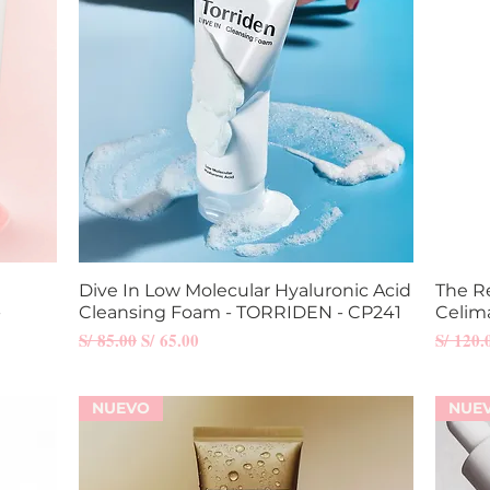
Dive In Low Molecular Hyaluronic Acid
Vista rápida
The R
-
Cleansing Foam - TORRIDEN - CP241
Celim
Precio
Precio de oferta
Precio
S/ 85.00
S/ 65.00
S/ 120.
NUEVO
NUE