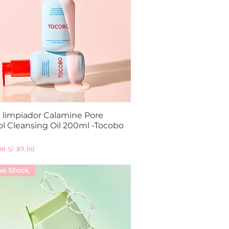
e limpiador Calamine Pore
Vista rápida
ol Cleansing Oil 200ml -Tocobo
Precio de oferta
00
S/ 89.00
mo Stock