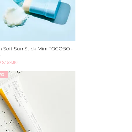
n Soft Sun Stick Mini TOCOBO -
Vista rápida
3
Precio de oferta
0
S/ 58.00
VO