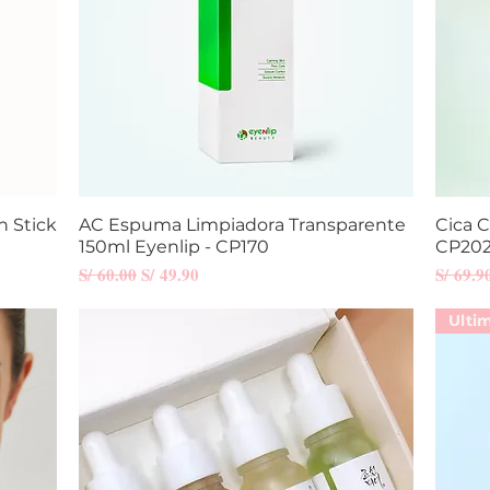
n Stick
AC Espuma Limpiadora Transparente
Vista rápida
Cica 
150ml Eyenlip - CP170
CP20
Precio
Precio de oferta
Precio
S/ 60.00
S/ 49.90
S/ 69.9
Ulti