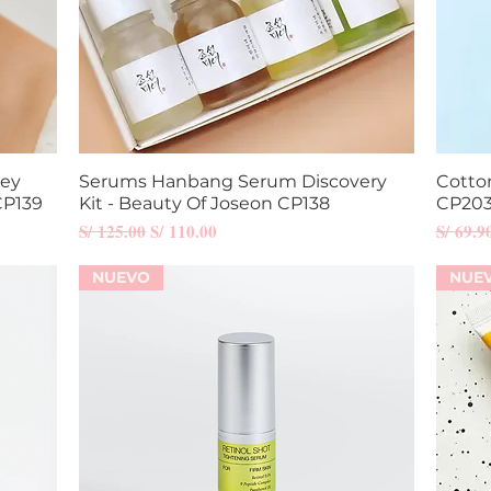
ney
Serums Hanbang Serum Discovery
Vista rápida
Cotto
CP139
Kit - Beauty Of Joseon CP138
CP20
Precio
Precio de oferta
Precio
S/ 125.00
S/ 110.00
S/ 69.9
NUEVO
NUE