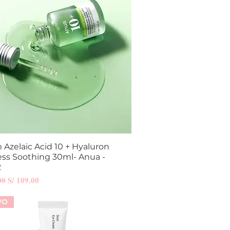
Azelaic Acid 10 + Hyaluron
Vista rápida
ss Soothing 30ml- Anua -
2
Precio de oferta
00
S/ 109.00
VO