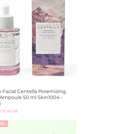
 Facial Centella Poremizing
Vista rápida
 Ampoule 50 ml Skin1004 -
6
Precio de oferta
0
S/ 69.00
VO