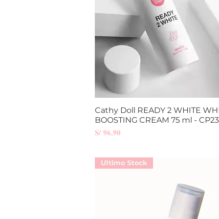
Cathy Doll READY 2 WHITE WH
Vista rápida
BOOSTING CREAM 75 ml - CP23
Precio
S/ 96.90
Ultimo Stock