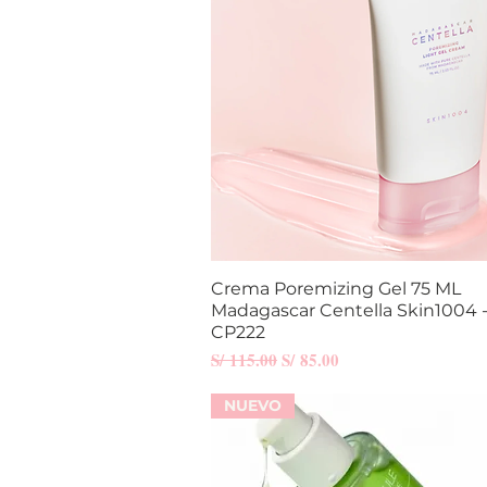
Crema Poremizing Gel 75 ML
Vista rápida
Madagascar Centella Skin1004 
CP222
Precio
Precio de oferta
S/ 115.00
S/ 85.00
NUEVO