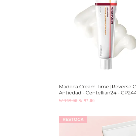
Madeca Cream Time |Reverse 
Vista rápida
Antiedad - Centellian24 - CP24
Precio
Precio de oferta
S/ 125.00
S/ 92.00
RESTOCK