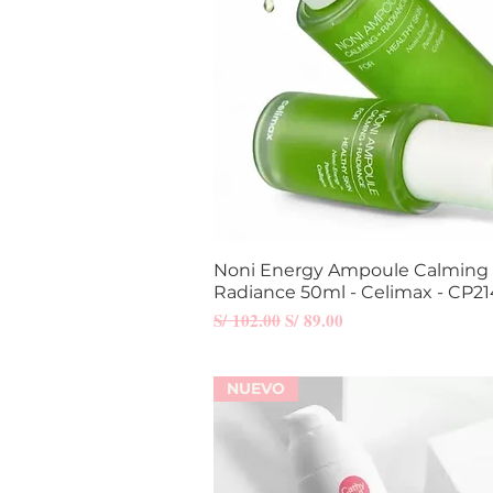
Noni Energy Ampoule Calming 
Vista rápida
Radiance 50ml - Celimax - CP21
Precio
Precio de oferta
S/ 102.00
S/ 89.00
NUEVO