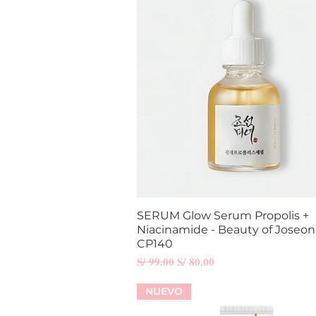
SERUM Glow Serum Propolis +
Vista rápida
Niacinamide - Beauty of Joseon
CP140
Precio
Precio de oferta
S/ 99.00
S/ 80.00
NUEVO