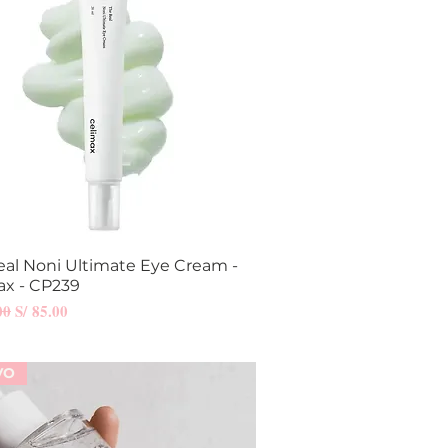
eal Noni Ultimate Eye Cream -
Vista rápida
ax - CP239
Precio de oferta
00
S/ 85.00
VO