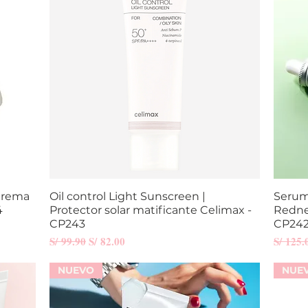
Crema
Oil control Light Sunscreen |
Vista rápida
Serum 
4
Protector solar matificante Celimax -
Redne
CP243
CP24
Precio
Precio de oferta
Precio
S/ 99.90
S/ 82.00
S/ 125.
NUEVO
NUE