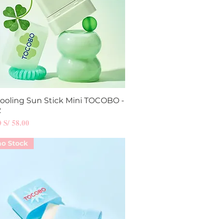
Cooling Sun Stick Mini TOCOBO -
Vista rápida
2
Precio de oferta
0
S/ 58.00
mo Stock