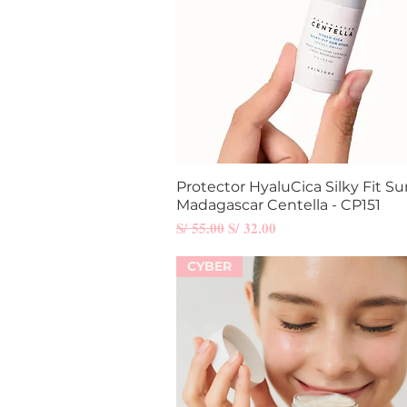
Protector HyaluCica Silky Fit Su
Vista rápida
Madagascar Centella - CP151
Precio
Precio de oferta
S/ 55.00
S/ 32.00
CYBER