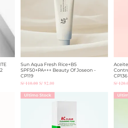
ITE
Sun Aqua Fresh Rice+B5
Vista rápida
Aceit
2
SPF50+PA+++ Beauty Of Joseon -
Contr
CP119
CP136
Precio
Precio de oferta
Precio
S/ 110.00
S/ 92.00
S/ 120.
Ultimo Stock
Ulti