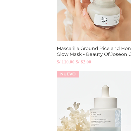
Mascarilla Ground Rice and Ho
Vista rápida
Glow Mask - Beauty Of Joseon 
Precio
Precio de oferta
S/ 110.00
S/ 82.00
NUEVO