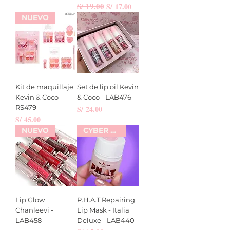
Precio
S/ 19.00
Precio de oferta
S/ 17.00
NUEVO
Kit de maquillaje
Set de lip oil Kevin
Kevin & Coco -
& Coco - LAB476
RS479
Precio
S/ 24.00
Precio
S/ 45.00
NUEVO
CYBER WOW
Lip Glow
P.H.A.T Repairing
Chanleevi -
Lip Mask - Italia
LAB458
Deluxe - LAB440