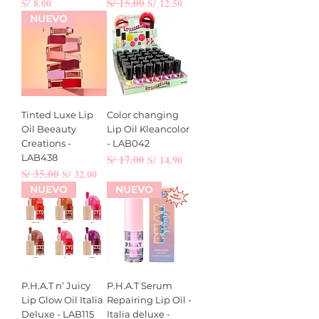
Precio
Precio
S/ 15.00
Precio de oferta
S/ 8.00
S/ 12.50
NUEVO
Tinted Luxe Lip
Color changing
Oil Beeauty
Lip Oil Kleancolor
Creations -
- LAB042
LAB438
Precio
S/ 17.00
Precio de oferta
S/ 14.90
Precio
S/ 35.00
Precio de oferta
S/ 32.00
NUEVO
NUEVO
P.H.A.T n’ Juicy
P.H.A.T Serum
Lip Glow Oil Italia
Repairing Lip Oil -
Deluxe - LAB115
Italia deluxe -