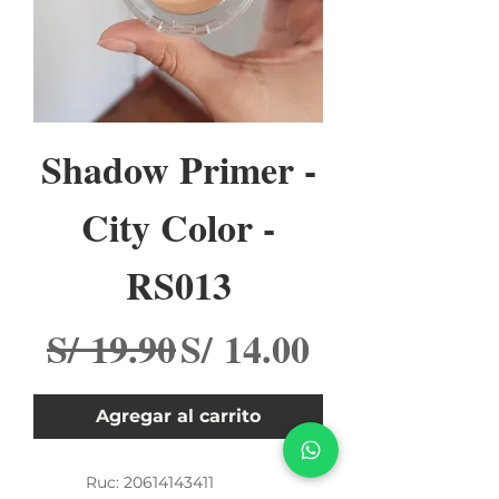
Shadow Primer -
City Color -
RS013
Precio
Precio de oferta
S/ 19.90
S/ 14.00
Agregar al carrito
Ruc:
20614143411