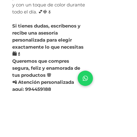
y con un toque de color durante
todo el día. 💕🍓🌷
Si tienes dudas, escríbenos y
recibe una asesoría
personalizada para elegir
exactamente lo que necesitas
🛍️💄
Queremos que compres
segura, feliz y enamorada de
tus productos 🌸
📲 Atención personalizada
aquí: 994459188
Ruc:
20614143411
Razón Social: CORPORACION BELOVED
S.A.C.S