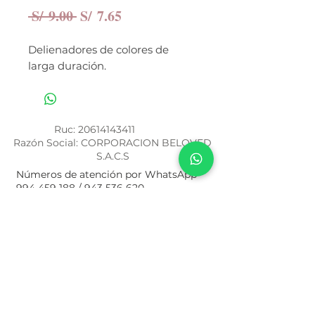
Precio
Precio
 S/ 9.00 
S/ 7.65
de
oferta
Delienadores de colores de
larga duración.
Ruc:
20614143411
Razón Social: CORPORACION BELOVED
S.A.C.S
Números de atención por WhatsApp
994 459 188
/
943 536 620
Términos y Condiciones
Política de Privacidad
Nuestra Historia
¿Cómo Comprar?
Libro de Reclamaciones