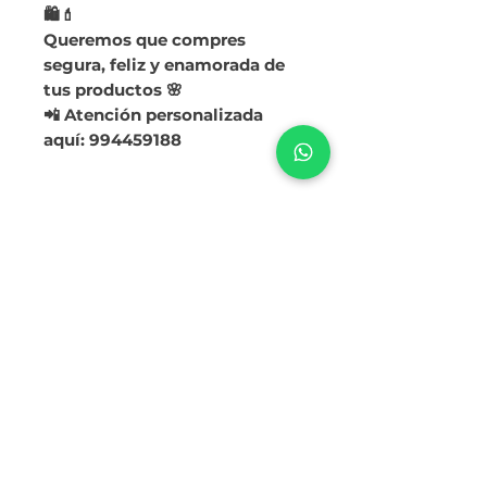
🛍️💄
Queremos que compres
segura, feliz y enamorada de
tus productos 🌸
📲 Atención personalizada
aquí: 994459188
Ruc:
20614143411
Razón Social: CORPORACION BELOVED
S.A.C.S
Números de atención por WhatsApp
994 459 188
/
943 536 620
Términos y Condiciones
Política de Privacidad
Nuestra Historia