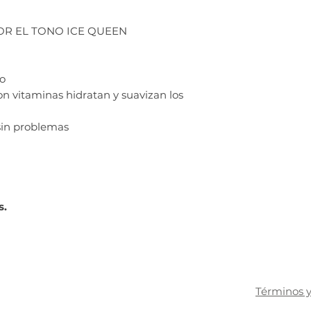
POR EL TONO ICE QUEEN
ao
n vitaminas hidratan y suavizan los
sin problemas
s.
Términos y