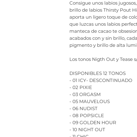
Consigue unos labios jugosos, 
brillo de labios Thirsty Pout 
aporta un ligero toque de colo
que luzcas unos labios perfec
manteca de cacao te obsesion
acabados con y sin brillo, ca
pigmento y brillo de alta lum
Los tonos Nigth Out y Tease 
DISPONIBLES 12 TONOS
- 01 ICY- DESCONTINUADO
- 02 PIXIE
- 03 ORGASM
- 05 MAUVELOUS
- 06 NUDIST
- 08 POPSICLE
- 09 GOLDEN HOUR
- 10 NIGHT OUT
- 11 CHIC