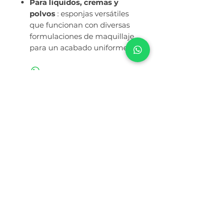
Para líquidos, cremas y
polvos
: esponjas versátiles
que funcionan con diversas
formulaciones de maquillaje
para un acabado uniforme.
Ruc:
20614143411
Razón Social: CORPORACION BELOVED
S.A.C.S
Números de atención por WhatsApp
994 459 188
/
943 536 620
Términos y Condiciones
Política de Privacidad
Nuestra Historia
¿Cómo Comprar?
Libro de Reclamaciones