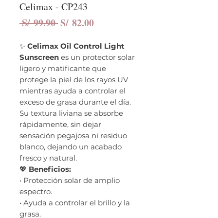
Celimax - CP243
Precio
Precio
 S/ 99.90 
S/ 82.00
de
oferta
✨
Celimax Oil Control Light
Sunscreen
es un protector solar
ligero y matificante que
protege la piel de los rayos UV
mientras ayuda a controlar el
exceso de grasa durante el día.
Su textura liviana se absorbe
rápidamente, sin dejar
sensación pegajosa ni residuo
blanco, dejando un acabado
fresco y natural.
💖
Beneficios:
• Protección solar de amplio
espectro.
• Ayuda a controlar el brillo y la
grasa.