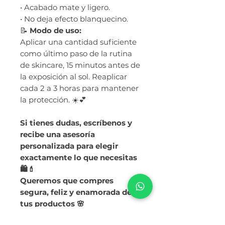
• Acabado mate y ligero.
• No deja efecto blanquecino.
📝
Modo de uso:
Aplicar una cantidad suficiente
como último paso de la rutina
de skincare, 15 minutos antes de
la exposición al sol. Reaplicar
cada 2 a 3 horas para mantener
la protección. ☀️💕
Si tienes dudas, escríbenos y
recibe una asesoría
personalizada para elegir
exactamente lo que necesitas
🛍️💄
Queremos que compres
segura, feliz y enamorada de
tus productos 🌸
📲 Atención personalizada