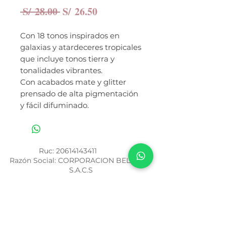
Precio
Precio
 S/ 28.00 
S/ 26.50
de
oferta
Con 18 tonos inspirados en
galaxias y atardeceres tropicales
que incluye tonos tierra y
tonalidades vibrantes.
Con acabados mate y glitter
prensado de alta pigmentación
y fácil difuminado.
Ruc:
20614143411
Razón Social: CORPORACION BELOVED
S.A.C.S
Números de atención por WhatsApp
994 459 188
/
943 536 620
Términos y Condiciones
Política de Privacidad