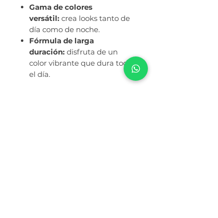
Gama de colores
versátil:
crea looks tanto de
día como de noche.
Fórmula de larga
duración:
disfruta de un
color vibrante que dura todo
el día.
Ruc:
20614143411
Razón Social: CORPORACION BELOVED
S.A.C.S
Números de atención por WhatsApp
994 459 188
/
943 536 620
Términos y Condiciones
Política de Privacidad
Nuestra Historia