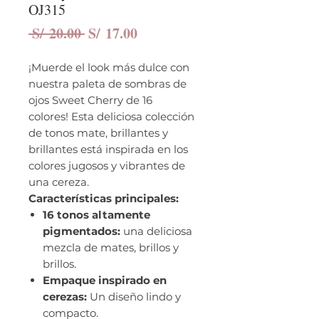
OJ315
Precio
Precio
 S/ 20.00 
S/ 17.00
de
oferta
¡Muerde el look más dulce con
nuestra paleta de sombras de
ojos Sweet Cherry de 16
colores! Esta deliciosa colección
de tonos mate, brillantes y
brillantes está inspirada en los
colores jugosos y vibrantes de
una cereza.
Características principales:
16 tonos altamente
pigmentados:
una deliciosa
mezcla de mates,
brillos
y
brillos.
Empaque inspirado en
cerezas:
Un diseño lindo y
compacto.