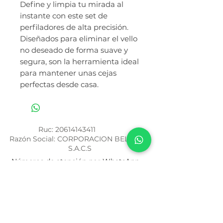
Define y limpia tu mirada al
instante con este set de
perfiladores de alta precisión.
Diseñados para eliminar el vello
no deseado de forma suave y
segura, son la herramienta ideal
para mantener unas cejas
perfectas desde casa.
Ruc:
20614143411
Razón Social: CORPORACION BELOVED
S.A.C.S
Números de atención por WhatsApp
994 459 188
/
943 536 620
Términos y Condiciones
Política de Privacidad
Nuestra Historia