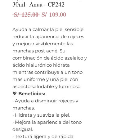
30ml- Anua - CP242
Precio
Precio
 S/ 125.00 
S/ 109.00
de
oferta
Ayuda a calmar la piel sensible,
reducir la apariencia de rojeces
y mejorar visiblemente las
manchas post acné. Su
combinación de ácido azelaico y
ácido hialurónico hidrata
mientras contribuye a un tono
más uniforme y una piel con
aspecto saludable y luminoso.
💖
Beneficios:
• Ayuda a disminuir rojeces y
manchas.
• Hidrata y suaviza la piel.
• Mejora la apariencia del tono
desigual.
• Textura ligera y de rápida