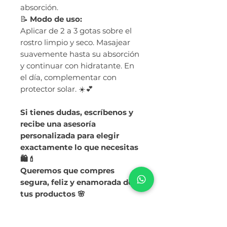
absorción.
📝
Modo de uso:
Aplicar de 2 a 3 gotas sobre el
rostro limpio y seco. Masajear
suavemente hasta su absorción
y continuar con hidratante. En
el día, complementar con
protector solar. ☀️💕
Si tienes dudas, escríbenos y
recibe una asesoría
personalizada para elegir
exactamente lo que necesitas
🛍️💄
Queremos que compres
segura, feliz y enamorada de
tus productos 🌸
📲 Atención personalizada
aquí: 994459188