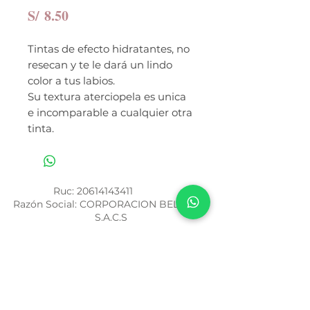
Precio
S/ 8.50
Tintas de efecto hidratantes, no
resecan y te le dará un lindo
color a tus labios.
Su textura aterciopela es unica
e incomparable a cualquier otra
tinta.
Ruc:
20614143411
Razón Social: CORPORACION BELOVED
S.A.C.S
Números de atención por WhatsApp
994 459 188
/
943 536 620
Términos y Condiciones
Política de Privacidad