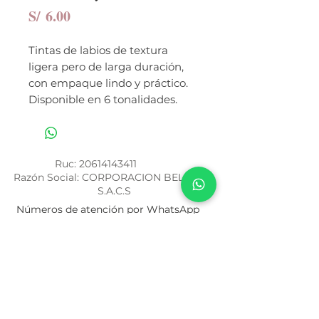
Precio
S/ 6.00
Tintas de labios de textura
ligera pero de larga duración,
con empaque lindo y práctico.
Disponible en 6 tonalidades.
Ruc:
20614143411
Razón Social: CORPORACION BELOVED
S.A.C.S
Números de atención por WhatsApp
994 459 188
/
943 536 620
Términos y Condiciones
Política de Privacidad
Nuestra Historia
¿Cómo Comprar?