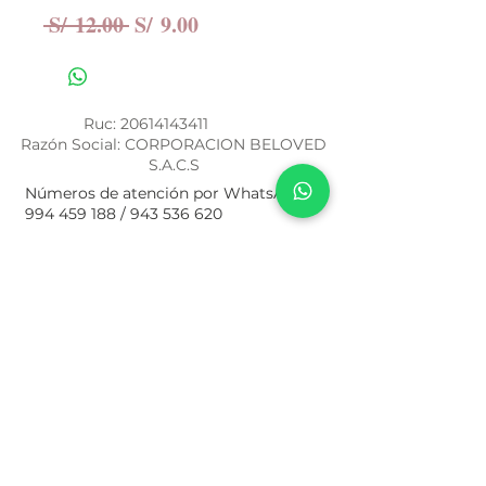
Precio
Precio
 S/ 12.00 
S/ 9.00
de
oferta
Ruc:
20614143411
Razón Social: CORPORACION BELOVED
S.A.C.S
Números de atención por WhatsApp
994 459 188
/
943 536 620
Términos y Condiciones
Política de Privacidad
Nuestra Historia
¿Cómo Comprar?
Libro de Reclamaciones
© 2021 by Beloved. Proudly with Macs
Desarrollo Web