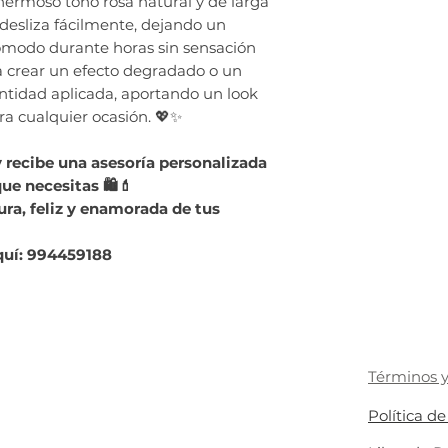
hermoso tono rosa natural y de larga
 desliza fácilmente, dejando un
ómodo durante horas sin sensación
a crear un efecto degradado o un
ntidad aplicada, aportando un look
ara cualquier ocasión. 💖✨
y recibe una asesoría personalizada
ue necesitas 🛍️💄
a, feliz y enamorada de tus
quí: 994459188
Términos y
Política d