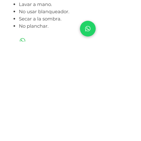
Lavar a mano.
No usar blanqueador.
Secar a la sombra.
No planchar.
Ruc:
20614143411
Razón Social: CORPORACION BELOVED
S.A.C.S
Números de atención por WhatsApp
994 459 188
/
943 536 620
Términos y Condiciones
Política de Privacidad
Nuestra Historia
¿Cómo Comprar?
Libro de Reclamaciones